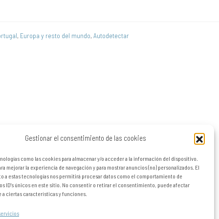
rtugal
,
Europa y resto del mundo
,
Autodetectar
Gestionar el consentimiento de las cookies
nologías como las cookies para almacenar y/o acceder a la información del dispositivo.
a mejorar la experiencia de navegación y para mostrar anuncios (no) personalizados. El
o a estas tecnologías nos permitirá procesar datos como el comportamiento de
os ID's únicos en este sitio. No consentir o retirar el consentimiento, puede afectar
a ciertas características y funciones.
servicios