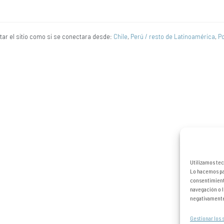
itar el sitio como si se conectara desde:
Chile
,
Perú / resto de Latinoamérica
,
Po
Utilizamos tec
Lo hacemos par
consentimient
navegación o l
negativamente 
Gestionar los 