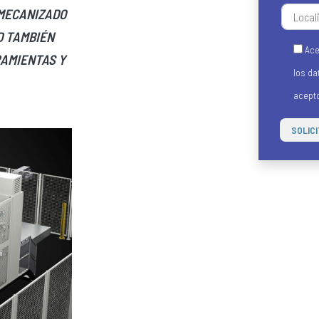
 MECANIZADO
D TAMBIÉN
Ace
RAMIENTAS Y
los da
acept