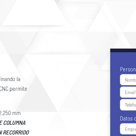
Person
binando la
s CNC permite
– 2.250 mm
Datos 
DE COLUMNA
N RECORRIDO