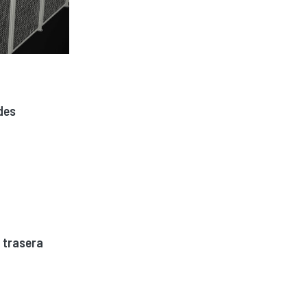
des
 trasera