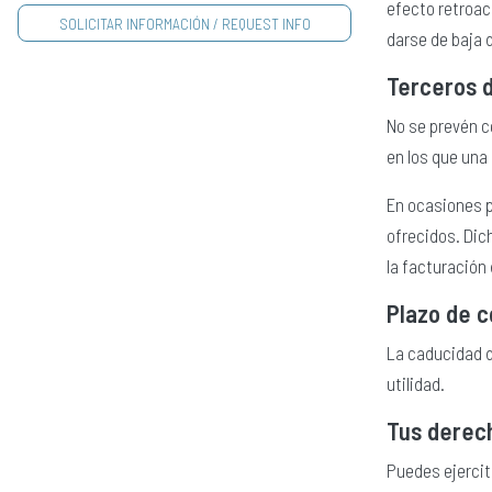
efecto retroac
darse de baja 
Terceros d
No se prevén c
en los que una 
En ocasiones 
ofrecidos. Dic
la facturación 
Plazo de 
La caducidad d
utilidad.
Tus derec
Puedes ejercit