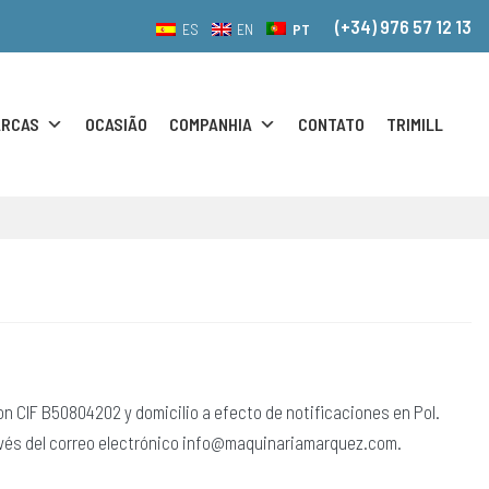
(+34) 976 57 12 13
PT
ES
EN
RCAS
OCASIÃO
COMPANHIA
CONTATO
TRIMILL
n CIF B50804202 y domicilio a efecto de notificaciones en Pol.
ravés del correo electrónico info@maquinariamarquez.com.