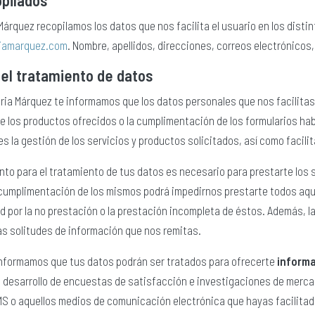
Márquez recopilamos los datos que nos facilita el usuario en los dist
iamarquez.com
. Nombre, apellidos, direcciones, correos electrónicos
del tratamiento de datos
ia Márquez te informamos que los datos personales que nos facilitas me
e los productos ofrecidos o la cumplimentación de los formularios habi
es la gestión de los servicios y productos solicitados, así como facili
nto para el tratamiento de tus datos es necesario para prestarte los s
 cumplimentación de los mismos podrá impedirnos prestarte todos aque
d por la no prestación o la prestación incompleta de éstos. Además, l
s solitudes de información que nos remitas.
informamos que tus datos podrán ser tratados para ofrecerte
informa
el desarrollo de encuestas de satisfacción e investigaciones de merc
MS o aquellos medios de comunicación electrónica que hayas facilitad