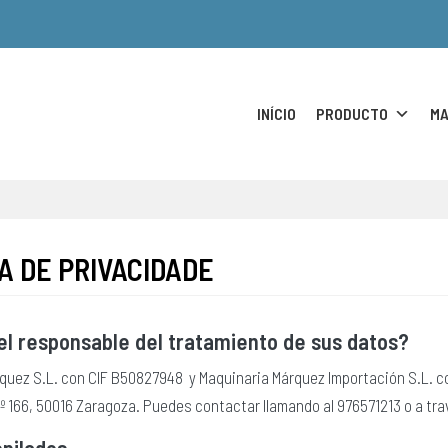
INÍCIO
PRODUCTO
MA
A DE PRIVACIDADE
el responsable del tratamiento de sus datos?
quez S.L. con CIF B50827948 y Maquinaria Márquez Importación S.L. co
Nº 166, 50016 Zaragoza. Puedes contactar llamando al 976571213 o a t
pilados