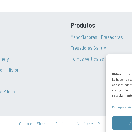
Produtos
Mandriladoras – Fresadoras
Fresadoras Gantry
inery
Tornos Verticales
on | Hision
Utilizamos tec
Lo hacemos par
e
consentimient
navegación o l
a Pilous
negativamente 
Manage servic
A
iso legal
Contato
Sitemap
Política de privacidade
Política de cookies (