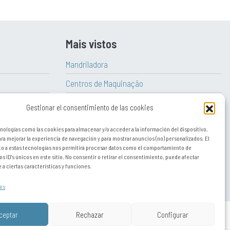
Mais vistos
Mandriladora
Centros de Maquinação
Fresadora
Gestionar el consentimiento de las cookies
Torno Verticai
nologías como las cookies para almacenar y/o acceder a la información del dispositivo.
a mejorar la experiencia de navegación y para mostrar anuncios (no) personalizados. El
Torno CNC
o a estas tecnologías nos permitirá procesar datos como el comportamiento de
os ID's únicos en este sitio. No consentir o retirar el consentimiento, puede afectar
Torno
a ciertas características y funciones.
es
ceptar
Rechazar
Configurar
UE)