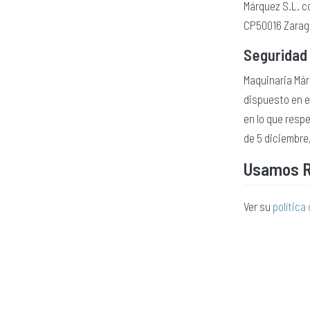
Márquez S.L. c
CP50016 Zarag
Seguridad 
Maquinaria Már
dispuesto en el
en lo que respe
de 5 diciembre
Usamos R
Ver su
política