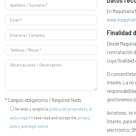
En Maquinaria 
www.maquinar
Finalidad 
Desde Maquinar
contratación d
cuya finalidad 
El consentimie
interés. La no
responsabilida
gestionemos la
* Campos obligatorios / Required fields
He leído y acepto la
política de privacidad y el
Así mismo, te 
aviso legal
/ I have read and accept the
privacy
interés, para 
policy and legal notice
electrónico, S