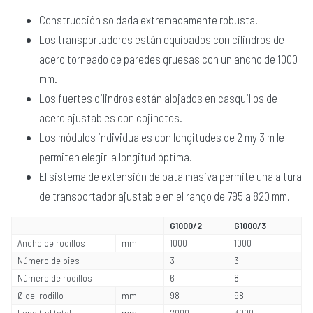
Construcción soldada extremadamente robusta.
Los transportadores están equipados con cilindros de
acero torneado de paredes gruesas con un ancho de 1000
mm.
Los fuertes cilindros están alojados en casquillos de
acero ajustables con cojinetes.
Los módulos individuales con longitudes de 2 my 3 m le
permiten elegir la longitud óptima.
El sistema de extensión de pata masiva permite una altura
de transportador ajustable en el rango de 795 a 820 mm.
G1000/2
G1000/3
Ancho de rodillos
mm
1000
1000
Número de pies
3
3
Número de rodillos
6
8
Ø del rodillo
mm
98
98
Longitud total
mm
2000
3000