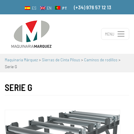
(+34) 976 57 12 13
PT
ES
EN
MENU
Navegação principal
Maquinaria Márquez
>
Sierras de Cinta Pilous
>
Caminos de rodillos
>
Serie G
SERIE G