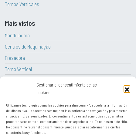
Tornos Verticales
Mais vistos
Mandriladora
Centros de Maquinação
Fresadora
Torno Verticai
Torno CNC
Gestionar el consentimiento de las
Torno
cookies
Utilizamos tecnologías como las cookies para almacenar y/o acceder a la información
del dispositivo. Lo hacemos para mejorar la experiencia de navegación y para mostrar
anuncios (no) personalizados. El consentimiento a estas tecnologías nos permitirá
procesar datos como el comportamiento de navegación o los ID's únicos en este sitio.
Aviso legal
No consentir o retirar el consentimiento, puede afectar negativamente a ciertas
características y funciones.