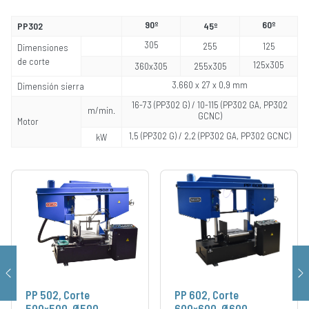
90º
60º
PP302
45º
305
255
125
Dimensiones
de corte
125x305
360x305
255x305
3.660 x 27 x 0,9 mm
Dimensión sierra
16-73 (PP302 G) / 10-115 (PP302 GA, PP302
m/min.
GCNC)
Motor
1,5 (PP302 G) / 2,2 (PP302 GA, PP302 GCNC)
kW
PP 502, Corte
PP 602, Corte
500×500, Ø500
600×600, Ø600