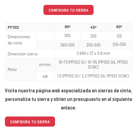
CONFIGURA TU SIERRA
90º
60º
PP302
45º
305
255
125
Dimensiones
de corte
125×305
360×305
255×305
3.660 x 27 x 0,9 mm
Dimensión sierra
16-73 (PP302 G) / 10-115 (PP302 GA, PP302
m/min.
GCNC)
Motor
1,5 (PP302 G) / 2,2 (PP302 GA, PP302 GCNC)
kW
Visita nuestra página web especializada en sierras de cinta,
personaliza tu sierra y obtén un presupuesto en el siguiente
enlace:
CONFIGURA TU SIERRA