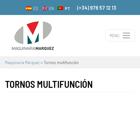
(+34) 976 57 12 13
PT
ES
EN
MENU
Navegação principal
Maquinaria Márquez
>
Tornos multifunción
TORNOS MULTIFUNCIÓN