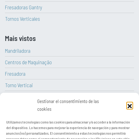
Fresadoras Gantry
Tornos Verticales
Mais vistos
Mandriladora
Centros de Maquinação
Fresadora
Torno Verticai
Torno CNC
Gestionar el consentimiento de las
Torno
cookies
Utilizamos tecnologías como las cookies para almacenar y/o acceder a la información
del dispositivo. Lo hacemos para mejorar la experiencia de navegación y para mostrar
anuncios (no) personalizados. El consentimiento a estas tecnologías nos permitirá
procesar datos como el comportamiento de navegación o los ID's únicos en este sitio.