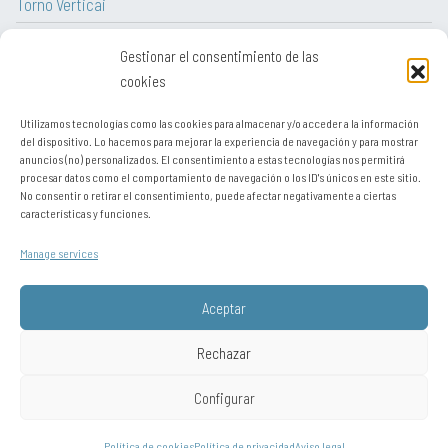
Torno Verticai
Torno CNC
Gestionar el consentimiento de las
Torno
cookies
Utilizamos tecnologías como las cookies para almacenar y/o acceder a la información
del dispositivo. Lo hacemos para mejorar la experiencia de navegación y para mostrar
anuncios (no) personalizados. El consentimiento a estas tecnologías nos permitirá
procesar datos como el comportamiento de navegación o los ID's únicos en este sitio.
Aviso legal
No consentir o retirar el consentimiento, puede afectar negativamente a ciertas
características y funciones.
Contato
Manage services
Sitemap
Política de privacidade
Aceptar
Política de cookies (UE)
Rechazar
Configurar
Está visitando desde: United States. Puede visitar el sitio como si se
conectara desde:
Chile
,
Perú / resto de Latinoamérica
,
Portugal
,
Europa y
resto del mundo
,
Autodetectar
Política de cookies
Política de privacidad
Aviso legal