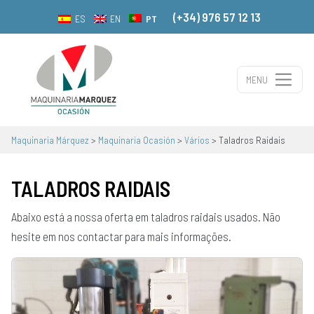
(+34) 976 57 12 13
PT
ES
EN
MENU
Navegação principal
Maquinaria Márquez
>
Maquinaria Ocasión
>
Vários
>
Taladros Raidais
TALADROS RAIDAIS
Abaixo está a nossa oferta em taladros raidais usados. Não
hesite em nos contactar para mais informações.