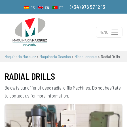
(+34) 976 57 12 13
EN
ES
PT
MENU
Main Navigation
Maquinaria Márquez
>
Maquinaria Ocasión
>
Miscellaneous
>
Radial Drills
RADIAL DRILLS
Below is our offer of used radial drills Machines. Do not hesitate
to contact us for more information.