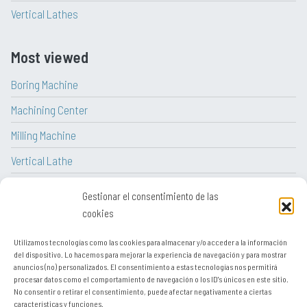
Vertical Lathes
Most viewed
Boring Machine
Machining Center
Milling Machine
Vertical Lathe
CNC Lathe
Gestionar el consentimiento de las
Lathe
cookies
Utilizamos tecnologías como las cookies para almacenar y/o acceder a la información
del dispositivo. Lo hacemos para mejorar la experiencia de navegación y para mostrar
anuncios (no) personalizados. El consentimiento a estas tecnologías nos permitirá
procesar datos como el comportamiento de navegación o los ID's únicos en este sitio.
Legal notice
No consentir o retirar el consentimiento, puede afectar negativamente a ciertas
características y funciones.