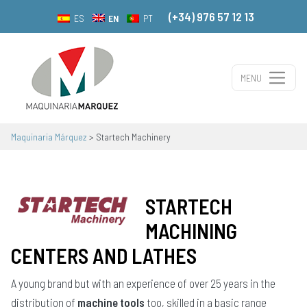
(+34) 976 57 12 13
EN
ES
PT
MENU
Main Navigation
Maquinaria Márquez
>
Startech Machinery
STARTECH
MACHINING
CENTERS AND LATHES
A young brand but with an experience of over 25 years in the
distribution of
machine tools
too, skilled in a basic range