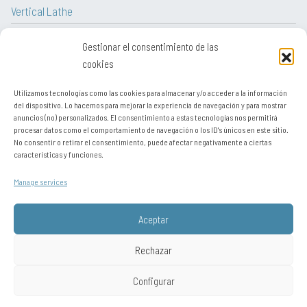
Vertical Lathe
CNC Lathe
Gestionar el consentimiento de las
Lathe
cookies
Utilizamos tecnologías como las cookies para almacenar y/o acceder a la información
del dispositivo. Lo hacemos para mejorar la experiencia de navegación y para mostrar
anuncios (no) personalizados. El consentimiento a estas tecnologías nos permitirá
procesar datos como el comportamiento de navegación o los ID's únicos en este sitio.
Legal notice
No consentir o retirar el consentimiento, puede afectar negativamente a ciertas
características y funciones.
Contact
Manage services
Sitemap
Privacy policy
Aceptar
Política de cookies (UE)
Rechazar
Configurar
Está visitando desde: United States. Puede visitar el sitio como si se
conectara desde:
Chile
,
Perú / resto de Latinoamérica
,
Portugal
,
Europa y