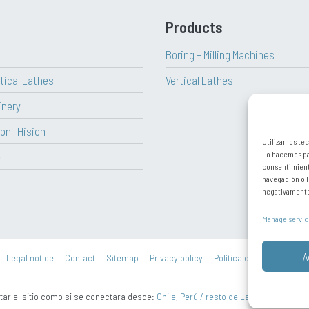
Products
Boring – Milling Machines
rtical Lathes
Vertical Lathes
inery
on | Hision
Utilizamos tec
Lo hacemos par
e
consentimient
navegación o l
negativamente 
Manage servic
A
Legal notice
Contact
Sitemap
Privacy policy
Política de cookies (UE)
itar el sitio como si se conectara desde:
Chile
,
Perú / resto de Latinoamérica
,
Po