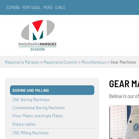
ESPAÑA
PORTUGAL
PERÚ
CHILE
Main Navigation
Maquinaria Márquez
>
Maquinaria Ocasión
>
Miscellaneous
>
Gear Machines
GEAR M
BORING AND MILLING
Bellow is our 
CNC Boring Machines
Conventional Boring Machines
Floor Plates and Angle Plates
Rotary tables
CNC Milling Machines