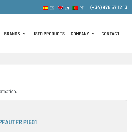
(+34) 976 57 12 13
EN
ES
PT
BRANDS
USED PRODUCTS
COMPANY
CONTACT
formation.
PFAUTER P1501