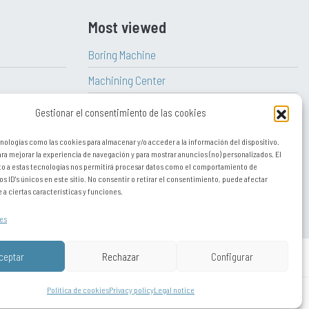
Most viewed
Boring Machine
Machining Center
Milling Machine
Gestionar el consentimiento de las cookies
Vertical Lathe
nologías como las cookies para almacenar y/o acceder a la información del dispositivo.
a mejorar la experiencia de navegación y para mostrar anuncios (no) personalizados. El
CNC Lathe
o a estas tecnologías nos permitirá procesar datos como el comportamiento de
os ID's únicos en este sitio. No consentir o retirar el consentimiento, puede afectar
Lathe
a ciertas características y funciones.
es
ceptar
Rechazar
Configurar
Política de cookies
Privacy policy
Legal notice
rtugal
,
Europa y resto del mundo
,
Autodetectar