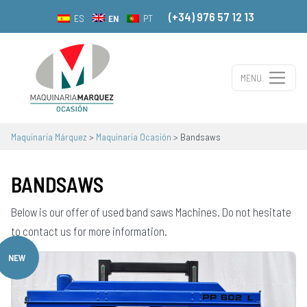
(+34) 976 57 12 13
EN
ES
PT
MENU
Main Navigation
Maquinaria Márquez
>
Maquinaria Ocasión
>
Bandsaws
BANDSAWS
Below is our offer of used band saws Machines. Do not hesitate
to contact us for more information.
NEW