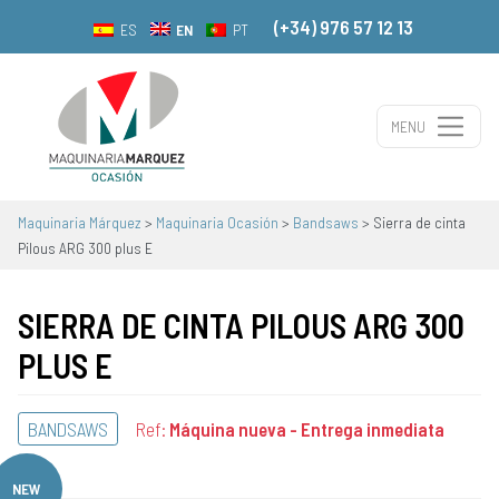
(+34) 976 57 12 13
EN
ES
PT
MENU
Main Navigation
Maquinaria Márquez
>
Maquinaria Ocasión
>
Bandsaws
>
Sierra de cinta
Pilous ARG 300 plus E
SIERRA DE CINTA PILOUS ARG 300
PLUS E
BANDSAWS
Ref:
Máquina nueva - Entrega inmediata
NEW