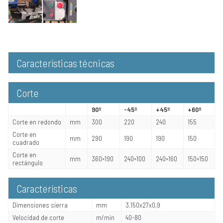
Características técnicas
Corte
90º
-45º
+45º
+60º
Corte en redondo
mm
300
220
240
155
Corte en
mm
290
190
190
150
cuadrado
Corte en
mm
360×190
240×100
240×160
150×150
rectángulo
Características
Dimensiones sierra
mm
3.150x27x0,9
Velocidad de corte
m/min
40-80