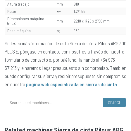
Altura trabajo
mm
910
Motor
kw
1,2/1,55
Dimensiones máquina
mm
2210 x 1720 x 2150 mm
(max)
Peso máquina
kg
460
Si desea más información de esta Sierra de cinta Pilous ARG 300
PLUS E, póngase en contacto con nosotros a través de nuestro
formulario de contacto o, por teléfono, llamando al +34 976
571213 y le haremos llegar presupuesto sin compromiso. También
puede configurar su sierra y recibir presupuesto sin compromiso
en nuestra
página web especializada en sierras de cinta
.
Search for:
Related machines Sierra de cinta Pilous ARG