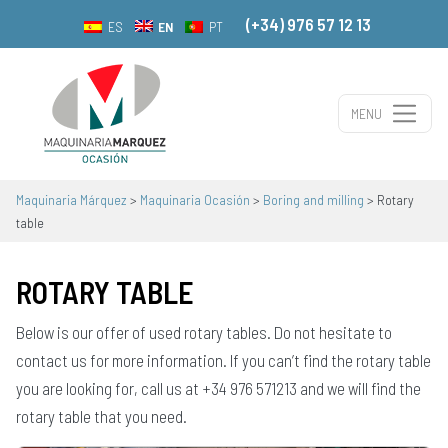
(+34) 976 57 12 13
EN
ES
PT
MENU
Main Navigation
Maquinaria Márquez
>
Maquinaria Ocasión
>
Boring and milling
>
Rotary
table
ROTARY TABLE
Below is our offer of used rotary tables. Do not hesitate to
contact us for more information. If you can’t find the rotary table
you are looking for, call us at +34 976 571213 and we will find the
rotary table that you need.