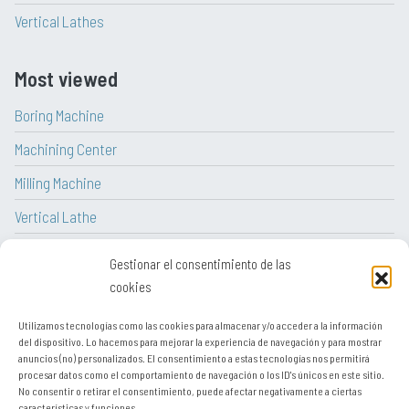
Vertical Lathes
Most viewed
Boring Machine
Machining Center
Milling Machine
Vertical Lathe
CNC Lathe
Gestionar el consentimiento de las
Lathe
cookies
Utilizamos tecnologías como las cookies para almacenar y/o acceder a la información
del dispositivo. Lo hacemos para mejorar la experiencia de navegación y para mostrar
anuncios (no) personalizados. El consentimiento a estas tecnologías nos permitirá
procesar datos como el comportamiento de navegación o los ID's únicos en este sitio.
Legal notice
No consentir o retirar el consentimiento, puede afectar negativamente a ciertas
características y funciones.