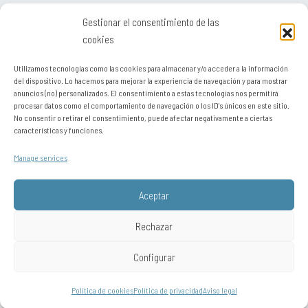
Torno CNC
Gestionar el consentimiento de las
Torno
cookies
Utilizamos tecnologías como las cookies para almacenar y/o acceder a la información
del dispositivo. Lo hacemos para mejorar la experiencia de navegación y para mostrar
anuncios (no) personalizados. El consentimiento a estas tecnologías nos permitirá
procesar datos como el comportamiento de navegación o los ID's únicos en este sitio.
Aviso legal
No consentir o retirar el consentimiento, puede afectar negativamente a ciertas
características y funciones.
Contato
Manage services
Sitemap
Política de privacidade
Aceptar
Política de cookies (UE)
Rechazar
Configurar
Está visitando desde: United States. Puede visitar el sitio como si se
conectara desde:
Chile
,
Perú / resto de Latinoamérica
,
Portugal
,
Europa y
resto del mundo
,
Autodetectar
Política de cookies
Política de privacidad
Aviso legal