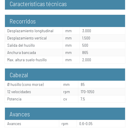
Características técnicas
Recorridos
Desplazamiento longitudinal
mm
3.000
Desplazamiento vertical
mm
1.500
Salida del husillo
mm
500
Anchura bancada
mm
865
Max. altura suelo-husillo
mm
2.000
Cabezal
Ø husillo (cono morse)
mm
85
12 velocidades
rpm
170-1050
Potencia
cv
7.5
Avances
Avances
rpm
0.6-0.05