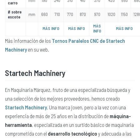
mm
190
240
310
410
370
420
550
68
carro
Ø sobre
mm
660
710
770
870
970
1020
1150
128
escote
MÁS
MÁS INFO
MÁS INFO
MÁS INFO
INFO
Más información de los
Tornos Paralelos CNC de Startech
Machinery
en su web.
Startech Machinery
En Maquinaria Márquez, fruto de una especializada búsqueda y
una selección de los mejores proveedores, hemos creado
Startech Machinery
. Una marca joven, pero a la vez con una
experiencia de más de 25 años en la distribución de
máquina-
herramienta
, especializada en un surtido básico de maquinaria
comprometida con el
desarrollo tecnológico
y adecuada a las