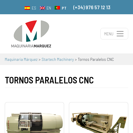
(+34) 976 57 12 13
PT
ES
EN
MENU
Navegação principal
Maquinaria Márquez
>
Startech Machinery
>
Tornos Paralelos CNC
TORNOS PARALELOS CNC