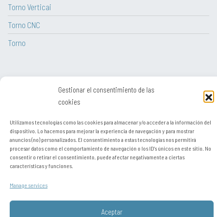
Torno Verticai
Torno CNC
Torno
Gestionar el consentimiento de las
Aviso legal
cookies
Contato
Utilizamos tecnologías como las cookies para almacenar y/o acceder a la información del
dispositivo. Lo hacemos para mejorar la experiencia de navegación y para mostrar
Sitemap
anuncios (no) personalizados. El consentimiento a estas tecnologías nos permitirá
procesar datos como el comportamiento de navegación o los ID's únicos en este sitio. No
Política de privacidade
consentir o retirar el consentimiento, puede afectar negativamente a ciertas
características y funciones.
Política de cookies (UE)
Manage services
Está visitando desde: United States. Puede visitar el sitio como si se
conectara desde:
Chile
,
Perú / resto de Latinoamérica
,
Portugal
,
Europa y
Aceptar