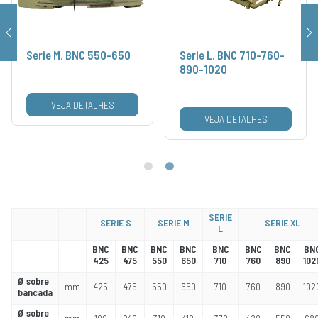
Serie M. BNC 550-650
Serie L. BNC 710-760-
890-1020
VEJA DETALHES
VEJA DETALHES
SERIE
SERIE S
SERIE M
SERIE XL
L
BNC
BNC
BNC
BNC
BNC
BNC
BNC
BN
425
475
550
650
710
760
890
102
Ø sobre
mm
425
475
550
650
710
760
890
102
bancada
Ø sobre