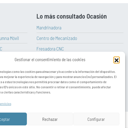
Lo más consultado Ocasión
Mandrinadora
umna Móvil
Centro de Mecanizado
NC
Fresadora CNC
aitian
Torno Vertical
Gestionar el consentimiento de las cookies
Torno CNC
nologías como las cookies para almacenar y/o acceder a la información del dispositivo.
a mejorar la experiencia de navegación y para mostrar anuncios (no) personalizados. El
Tornos paralelos convencionales
o a estas tecnologías nos permitirá procesar datos como el comportamiento de
os ID's únicos en este sitio. No consentir o retirar el consentimiento, puede afectar
a ciertas características y funciones.
servicios
ceptar
Rechazar
Configurar