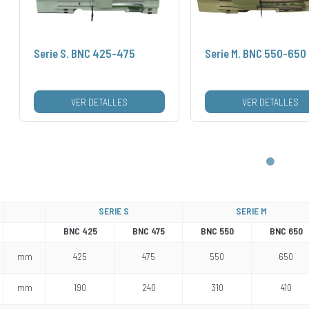
Serie S. BNC 425-475
Serie M. BNC 550-650
VER DETALLES
VER DETALLES
SERIE S
SERIE M
BNC 425
BNC 475
BNC 550
BNC 650
mm
425
475
550
650
mm
190
240
310
410