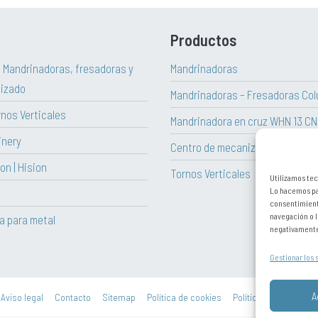
Productos
| Mandrinadoras, fresadoras y
Mandrinadoras
izado
Mandrinadoras – Fresadoras Col
rnos Verticales
Mandrinadora en cruz WHN 13 C
inery
Centro de mecanizado vertical H
on | Hision
Tornos Verticales
Utilizamos tec
Lo hacemos par
e
consentimient
navegación o l
ta para metal
negativamente 
Gestionar los 
A
Aviso legal
Contacto
Sitemap
Política de cookies
Política de privacidad