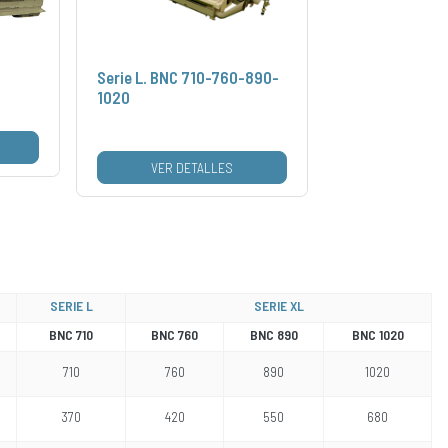
Serie L. BNC 710-760-890-
1020
VER DETALLES
SERIE L
SERIE XL
BNC 710
BNC 760
BNC 890
BNC 1020
710
760
890
1020
370
420
550
680