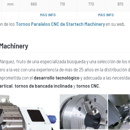
mm
660
710
770
870
MÁS INFO
MÁS INFO
n de los
Tornos Paralelos CNC de Startech Machinery
en su web.
 Machinery
Márquez, fruto de una especializada búsqueda y una selección de lo
ero a la vez con una experiencia de más de 25 años en la distribución 
mprometida con el
desarrollo tecnológico
y adecuada a las necesida
ertical
,
tornos de bancada inclinada
y
tornos CNC
.