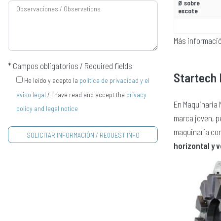
Ø sobre
escote
Más informació
* Campos obligatorios / Required fields
Startech
He leído y acepto la
política de privacidad y el
aviso legal
/ I have read and accept the
privacy
En Maquinaria 
policy and legal notice
marca joven, p
maquinaria co
horizontal y v