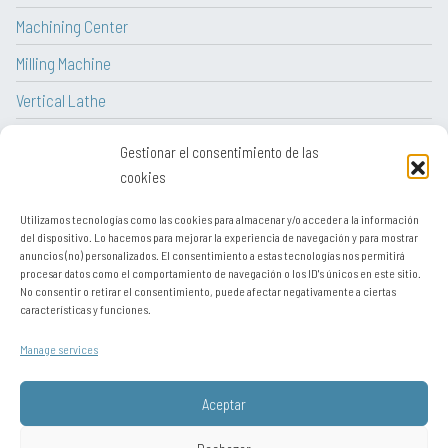
Machining Center
Milling Machine
Vertical Lathe
CNC Lathe
Gestionar el consentimiento de las
Lathe
cookies
Utilizamos tecnologías como las cookies para almacenar y/o acceder a la información
del dispositivo. Lo hacemos para mejorar la experiencia de navegación y para mostrar
anuncios (no) personalizados. El consentimiento a estas tecnologías nos permitirá
procesar datos como el comportamiento de navegación o los ID's únicos en este sitio.
Legal notice
No consentir o retirar el consentimiento, puede afectar negativamente a ciertas
características y funciones.
Contact
Manage services
Sitemap
Privacy policy
Aceptar
Política de cookies (UE)