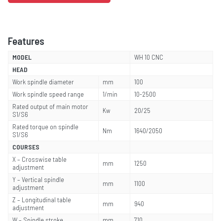
Features
MODEL
WH 10 CNC
HEAD
Work spindle diameter
mm
100
Work spindle speed range
1/min
10-2500
Rated output of main motor
Kw
20/25
S1/S6
Rated torque on spindle
Nm
1640/2050
S1/S6
COURSES
X – Crosswise table
mm
1250
adjustment
Y – Vertical spindle
mm
1100
adjustment
Z – Longitudinal table
mm
940
adjustment
W – Spindle stroke
mm
710