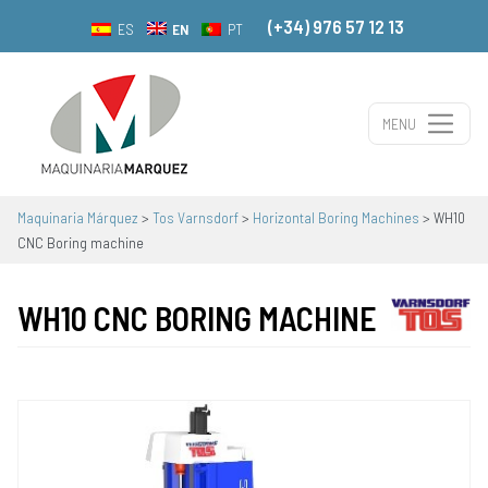
(+34) 976 57 12 13
EN
ES
PT
MENU
Main Navigation
Maquinaria Márquez
>
Tos Varnsdorf
>
Horizontal Boring Machines
>
WH10
CNC Boring machine
WH10 CNC BORING MACHINE