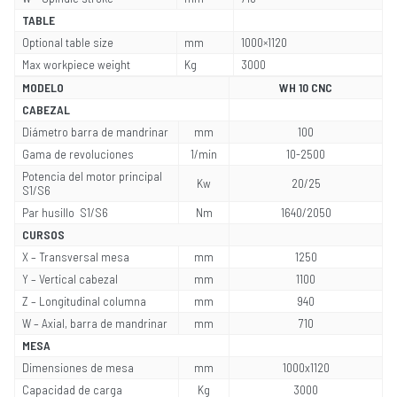
TABLE
Optional table size
mm
1000×1120
Max workpiece weight
Kg
3000
MODELO
WH 10 CNC
CABEZAL
Diámetro barra de mandrinar
mm
100
Gama de revoluciones
1/min
10-2500
Potencia del motor principal
Kw
20/25
S1/S6
Par husillo S1/S6
Nm
1640/2050
CURSOS
X – Transversal mesa
mm
1250
Y – Vertical cabezal
mm
1100
Z – Longitudinal columna
mm
940
W – Axial, barra de mandrinar
mm
710
MESA
Dimensiones de mesa
mm
1000x1120
Capacidad de carga
Kg
3000