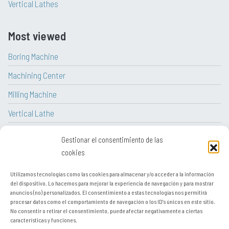
Vertical Lathes
Most viewed
Boring Machine
Machining Center
Milling Machine
Vertical Lathe
CNC Lathe
Gestionar el consentimiento de las
Lathe
cookies
Utilizamos tecnologías como las cookies para almacenar y/o acceder a la información
del dispositivo. Lo hacemos para mejorar la experiencia de navegación y para mostrar
anuncios (no) personalizados. El consentimiento a estas tecnologías nos permitirá
procesar datos como el comportamiento de navegación o los ID's únicos en este sitio.
Legal notice
No consentir o retirar el consentimiento, puede afectar negativamente a ciertas
características y funciones.
Contact