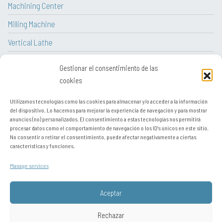
Machining Center
Milling Machine
Vertical Lathe
CNC Lathe
Gestionar el consentimiento de las
Lathe
cookies
Utilizamos tecnologías como las cookies para almacenar y/o acceder a la información
del dispositivo. Lo hacemos para mejorar la experiencia de navegación y para mostrar
anuncios (no) personalizados. El consentimiento a estas tecnologías nos permitirá
procesar datos como el comportamiento de navegación o los ID's únicos en este sitio.
Legal notice
No consentir o retirar el consentimiento, puede afectar negativamente a ciertas
características y funciones.
Contact
Manage services
Sitemap
Privacy policy
Aceptar
Política de cookies (UE)
Rechazar