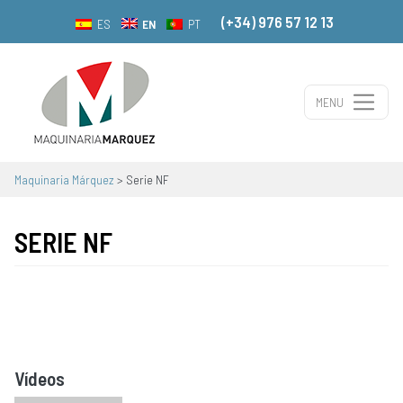
(+34) 976 57 12 13
EN
ES
PT
MENU
Main Navigation
Maquinaria Márquez
>
Serie NF
SERIE NF
Vídeos