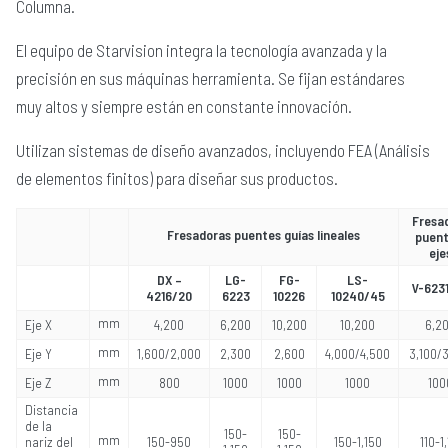
Columna.
El equipo de Starvision integra la tecnología avanzada y la
precisión en sus máquinas herramienta. Se fijan estándares
muy altos y siempre están en constante innovación.
Utilizan sistemas de diseño avanzados, incluyendo FEA (Análisis
de elementos finitos) para diseñar sus productos.
Fresa
Fresadoras puentes guías lineales
puent
eje
DX –
LG-
FG-
LS-
V-623
4216/20
6223
10226
10240/45
mm
Eje X
4,200
6,200
10,200
10,200
6,2
mm
Eje Y
1,600/2,000
2,300
2,600
4,000/4,500
3,100/
mm
Eje Z
800
1000
1000
1000
100
Distancia
de la
150-
150-
mm
nariz del
150-950
150-1,150
110-1,