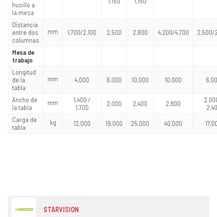
1,150
1,150
husillo a
la mesa
Distancia
mm
entre dos
1,700/2,100
2,500
2,800
4,200/4,700
2,500/
columnas
Mesa de
trabajo
Longitud
mm
de la
4,000
6,000
10,000
10,000
6,0
tabla
Ancho de
1,400 /
2,00
mm
2,000
2,400
2,800
la tabla
1,700
2,4
Carga de
kg
12,000
19,000
25,000
40,000
17,0
tabla
STARVISION