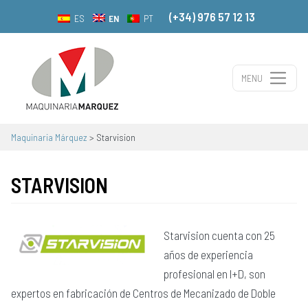
(+34) 976 57 12 13
EN
ES
PT
MENU
Main Navigation
Maquinaria Márquez
>
Starvision
STARVISION
Starvision cuenta con 25
años de experiencia
profesional en I+D, son
expertos en fabricación de Centros de Mecanizado de Doble