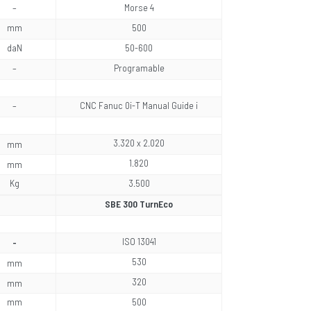
–
Morse 4
mm
500
daN
50-600
–
Programable
–
CNC Fanuc 0i-T Manual Guide i
3.320 x 2.020
mm
1.820
mm
Kg
3.500
SBE 300 TurnEco
ISO 13041
-
530
mm
320
mm
mm
500