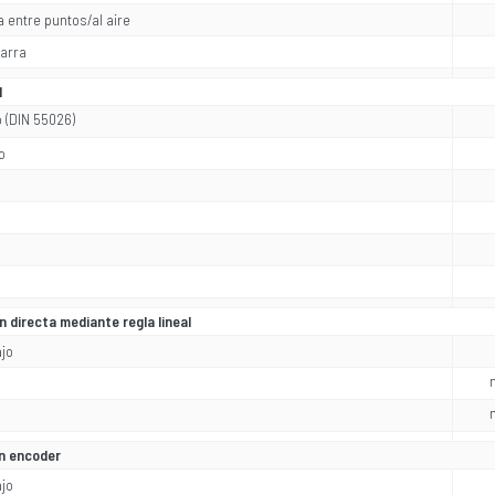
 entre puntos/al aire
arra
l
o (DIN 55026)
o
n directa mediante regla lineal
ajo
ón encoder
ajo