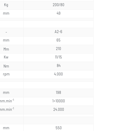
Kg
200/80
mm
49
A2-6
-
mm
65
210
Mm
Kw
11/15
84
Nm
rpm
4.000
mm
198
-1
mm.min
1÷10000
-1
mm.min
24.000
mm
550