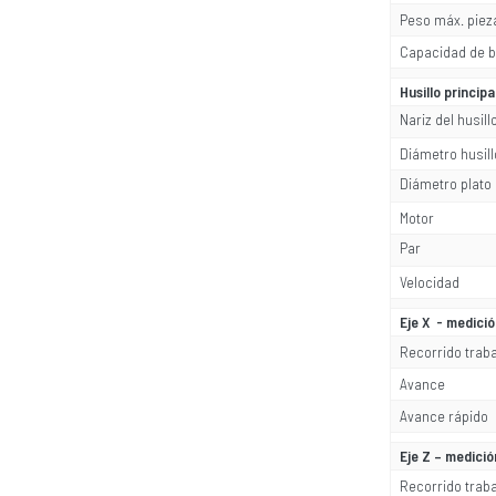
Peso máx. pieza
Capacidad de b
Husillo principa
Nariz del husill
Diámetro husill
Diámetro plato
Motor
Par
Velocidad
Eje X - medició
Recorrido trab
Avance
Avance rápido
Eje Z – medici
Recorrido trab