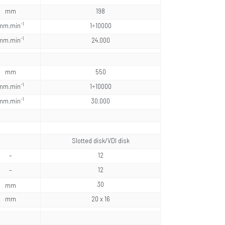
mm
198
-1
mm.min
1÷10000
-1
mm.min
24.000
mm
550
-1
mm.min
1÷10000
-1
mm.min
30.000
Slotted disk/VDI disk
–
12
–
12
30
mm
mm
20 x 16