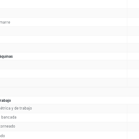
amarre
áquinas
rabajo
trica y de trabajo
e bancada
torneado
ado