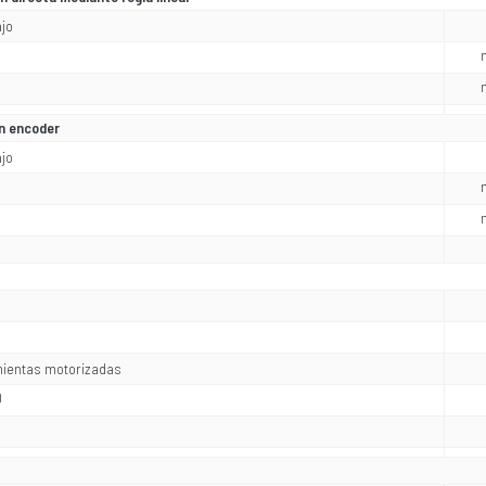
ajo
ón encoder
ajo
ientas motorizadas
0