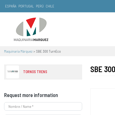
ESPAÑA
PORTUGAL
PERÚ
CHILE
Main Navigation
Maquinaria Márquez
>
SBE 300 TurnEco
SBE 30
TORNOS TRENS
Request more information