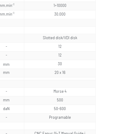
-1
mm.min
1÷10000
-1
mm.min
30.000
Slotted disk/VDI disk
-
12
-
12
30
mm
mm
20 x 16
-
Morse 4
mm
500
daN
50-600
-
Programable
-
CNC Fanuc 0i-T Manual Guide i