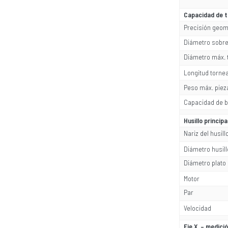
Capacidad de t
Precisión geomé
Diámetro sobr
Diámetro máx. 
Longitud torne
Peso máx. pieza
Capacidad de b
Husillo principa
Nariz del husill
Diámetro husill
Diámetro plato
Motor
Par
Velocidad
Eje X – medició