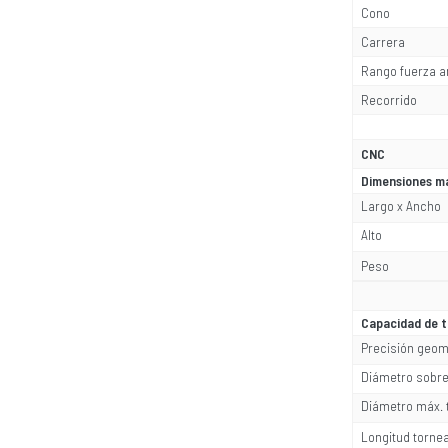
Cono
Carrera
Rango fuerza 
Recorrido
CNC
Dimensiones m
Largo x Ancho
Alto
Peso
Capacidad de t
Precisión geomé
Diámetro sobr
Diámetro máx. 
Longitud torne