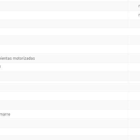
ientas motorizadas
0
amarre