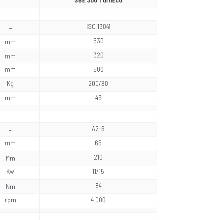
ISO 13041
–
530
mm
320
mm
mm
500
Kg
200/80
mm
49
A2-6
–
mm
65
210
Mm
Kw
11/15
84
Nm
rpm
4.000