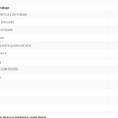
rabajo
trica y de trabajo
e bancada
torneado
ado
 entre puntos/al aire
arra
l
o (DIN 55026)
o
n directa mediante regla lineal