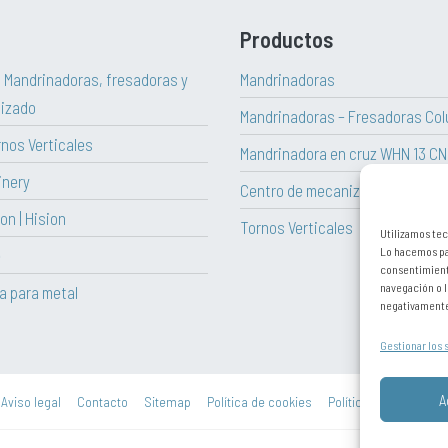
Productos
| Mandrinadoras, fresadoras y
Mandrinadoras
izado
Mandrinadoras – Fresadoras Col
rnos Verticales
Mandrinadora en cruz WHN 13 C
inery
Centro de mecanizado vertical H
on | Hision
Tornos Verticales
Utilizamos tec
Lo hacemos par
e
consentimient
navegación o l
ta para metal
negativamente 
Gestionar los 
A
Aviso legal
Contacto
Sitemap
Política de cookies
Política de privacidad