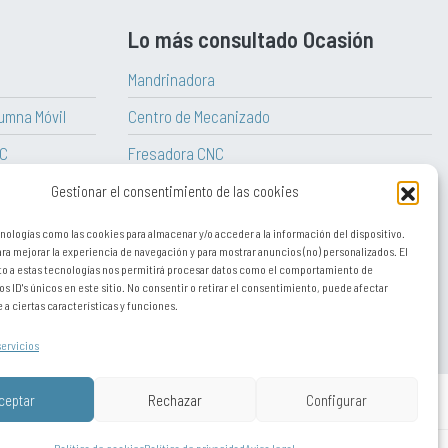
Lo más consultado Ocasión
Mandrinadora
umna Móvil
Centro de Mecanizado
NC
Fresadora CNC
aitian
Torno Vertical
Gestionar el consentimiento de las cookies
Torno CNC
nologías como las cookies para almacenar y/o acceder a la información del dispositivo.
a mejorar la experiencia de navegación y para mostrar anuncios (no) personalizados. El
Tornos paralelos convencionales
o a estas tecnologías nos permitirá procesar datos como el comportamiento de
os ID's únicos en este sitio. No consentir o retirar el consentimiento, puede afectar
a ciertas características y funciones.
servicios
ceptar
Rechazar
Configurar