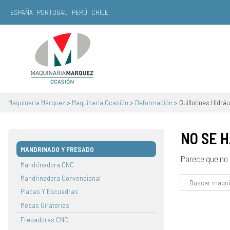
ESPAÑA
PORTUGAL
PERÚ
CHILE
Navegación principal
Maquinaria Márquez
>
Maquinaria Ocasión
>
Deformación
>
Guillotinas Hidráu
NO SE 
MANDRINADO Y FRESADO
Parece que no
Mandrinadora CNC
Mandrinadora Convencional
Buscar:
Placas Y Escuadras
Mesas Giratorias
Fresadoras CNC