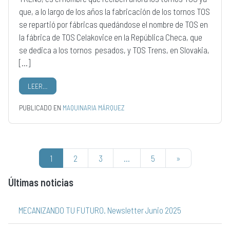
que, a lo largo de los años la fabricación de los tornos TOS
se repartió por fábricas quedándose el nombre de TOS en
la fábrica de TOS Celakovice en la República Checa, que
se dedica a los tornos pesados, y TOS Trens, en Slovakia,
[…]
LEER…
PUBLICADO EN
MAQUINARIA MÁRQUEZ
Navegación de entradas
1
2
3
…
5
»
Últimas noticias
MECANIZANDO TU FUTURO. Newsletter Junio 2025