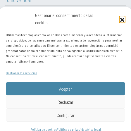
Torno Vertical
Torno CNC
Gestionar el consentimiento de las
Tornos paralelos convencionales
cookies
Utilizamos tecnologías como las cookies para almacenar y/o acceder a la información
del dispositivo. Lo hacemos para mejorar la experiencia de navegación y para mostrar
anuncios (no) personalizados. El consentimiento a estas tecnologías nos permitirá
procesar datos como el comportamiento de navegación o los ID's únicos en este sitio.
Aviso legal
No consentir o retirar el consentimiento, puede afectar negativamente a ciertas
características y funciones.
Contacto
Gestionar los servicios
Sitemap
Política de cookies
Aceptar
Política de privacidad
Rechazar
Configurar
Está visitando desde: United States. Puede visitar el sitio como si se
conectara desde:
Chile
,
Perú / resto de Latinoamérica
,
Portugal
,
Europa y
resto del mundo
,
Autodetectar
Política de cookies
Política de privacidad
Aviso legal