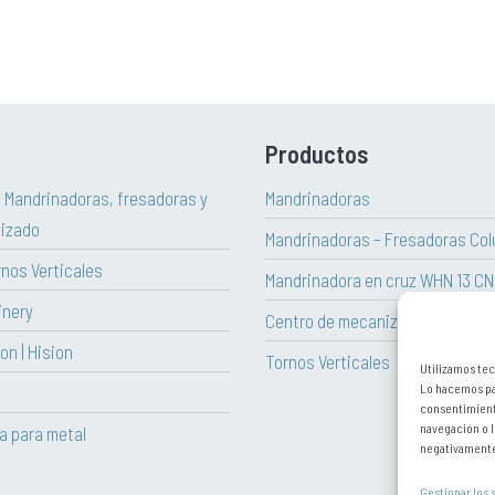
Productos
| Mandrinadoras, fresadoras y
Mandrinadoras
izado
Mandrinadoras – Fresadoras Col
rnos Verticales
Mandrinadora en cruz WHN 13 C
inery
Centro de mecanizado vertical H
on | Hision
Tornos Verticales
Utilizamos tec
Lo hacemos par
e
consentimient
navegación o l
ta para metal
negativamente 
Gestionar los 