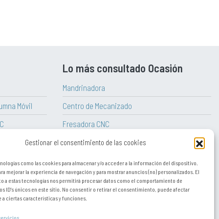
Lo más consultado Ocasión
Mandrinadora
umna Móvil
Centro de Mecanizado
NC
Fresadora CNC
aitian
Torno Vertical
Gestionar el consentimiento de las cookies
Torno CNC
nologías como las cookies para almacenar y/o acceder a la información del dispositivo.
a mejorar la experiencia de navegación y para mostrar anuncios (no) personalizados. El
Tornos paralelos convencionales
o a estas tecnologías nos permitirá procesar datos como el comportamiento de
os ID's únicos en este sitio. No consentir o retirar el consentimiento, puede afectar
a ciertas características y funciones.
servicios