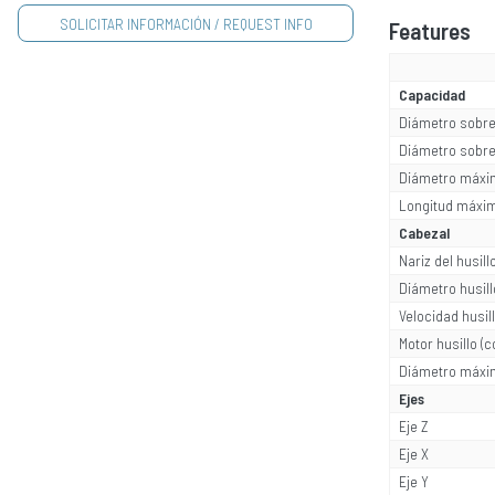
Features
Capacidad
Diámetro sobr
Diámetro sobre
Diámetro máxi
Longitud máxim
Cabezal
Nariz del husill
Diámetro husill
Velocidad husi
Motor husillo (c
Diámetro máxi
Ejes
Eje Z
Eje X
Eje Y