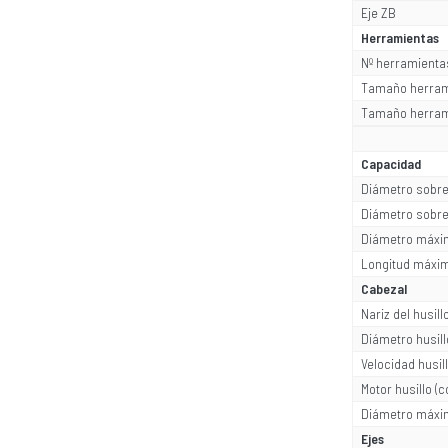
Eje ZB
Herramientas
Nº herramienta
Tamaño herram
Tamaño herram
Capacidad
Diámetro sobr
Diámetro sobre
Diámetro máxi
Longitud máxim
Cabezal
Nariz del husill
Diámetro husill
Velocidad husi
Motor husillo (c
Diámetro máxi
Ejes