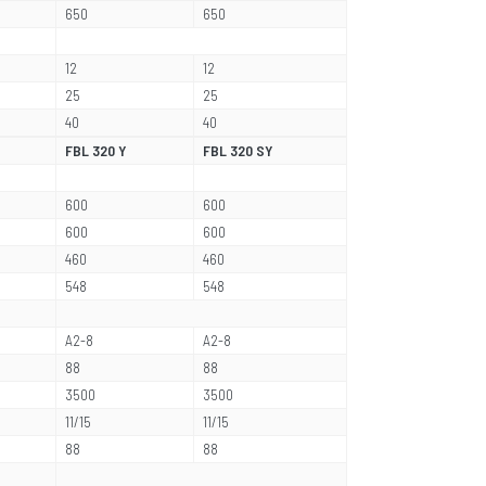
650
650
12
12
25
25
40
40
FBL 320 Y
FBL 320 SY
600
600
600
600
460
460
548
548
A2-8
A2-8
88
88
3500
3500
11/15
11/15
88
88