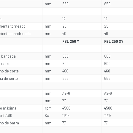
mm
650
650
s
12
12
ienta torneado
mm
25
25
ienta mandrinado
mm
40
40
FBL 250 Y
FBL 250 SY
e bancada
mm
600
600
 carro
mm
600
600
mo de corte
mm
460
460
a de corte
mm
558
558
o
mm
A2-6
A2-6
o
mm
77
77
llo máxima
rpm
4500
4500
ont./30)
Kw
11/15
11/15
mo de barra
mm
77
77