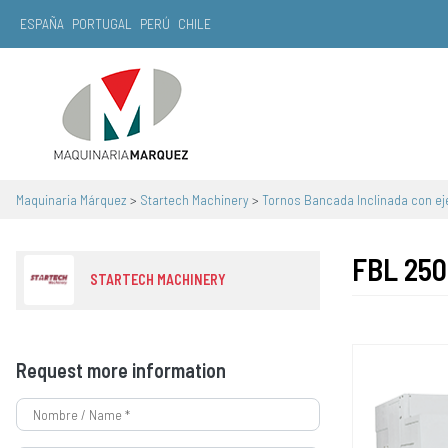
ESPAÑA
PORTUGAL
PERÚ
CHILE
Main Navigation
Maquinaria Márquez
>
Startech Machinery
>
Tornos Bancada Inclinada con ej
FBL 250
STARTECH MACHINERY
Request more information