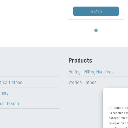
DETAILS
Products
Boring – Milling Machines
rtical Lathes
Vertical Lathes
inery
on | Hision
Utilizamos tec
Lo hacemos par
e
consentimient
navegación o l