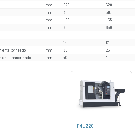
mm
620
620
mm
310
310
mm
±55
±55
mm
650
650
s
12
12
ienta torneado
mm
25
25
ienta mandrinado
mm
40
40
FNL 220