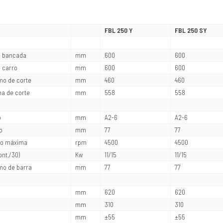
FBL 250 Y
FBL 250 SY
e bancada
mm
600
600
 carro
mm
600
600
mo de corte
mm
460
460
a de corte
mm
558
558
o
mm
A2-6
A2-6
o
mm
77
77
llo máxima
rpm
4500
4500
ont./30)
Kw
11/15
11/15
mo de barra
mm
77
77
mm
620
620
mm
310
310
mm
±55
±55