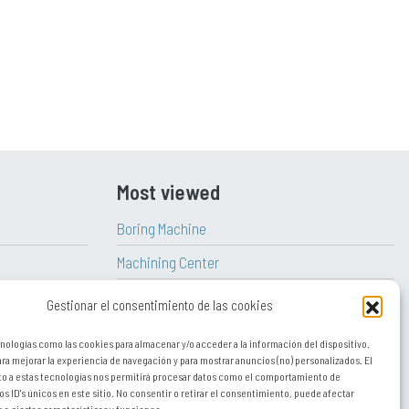
Most viewed
Boring Machine
Machining Center
Milling Machine
Gestionar el consentimiento de las cookies
Vertical Lathe
nologías como las cookies para almacenar y/o acceder a la información del dispositivo.
a mejorar la experiencia de navegación y para mostrar anuncios (no) personalizados. El
CNC Lathe
o a estas tecnologías nos permitirá procesar datos como el comportamiento de
os ID's únicos en este sitio. No consentir o retirar el consentimiento, puede afectar
Lathe