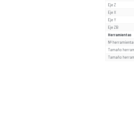
Eje Z
Eje X
Eje Y
Eje ZB
Herramientas
Nº herramienta
Tamaño herram
Tamaño herram