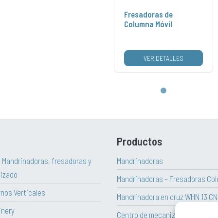
Fresadoras de
Columna Móvil
VER DETALLES
Productos
| Mandrinadoras, fresadoras y
Mandrinadoras
izado
Mandrinadoras – Fresadoras Col
rnos Verticales
Mandrinadora en cruz WHN 13 C
inery
Centro de mecanizado vertical H