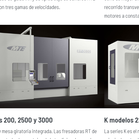
con tres gamas de velocidades.
recorrido transv
motores a consta
s 200, 2500 y 3000
K modelos 2
 y mesa giratoria integrada. Las fresadoras RT de
La series K es el