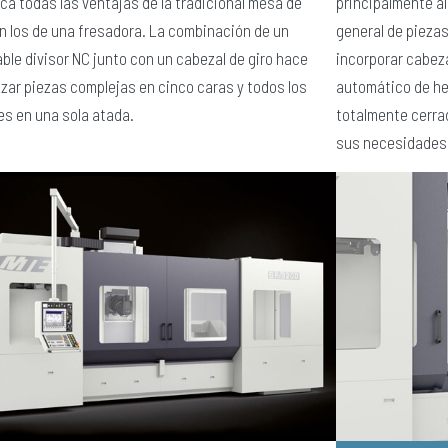
ica todas las ventajas de la tradicional mesa de
principalmente a
 los de una fresadora. La combinación de un
general de pieza
ble divisor NC junto con un cabezal de giro hace
incorporar cabez
zar piezas complejas en cinco caras y todos los
automático de he
es en una sola atada.
totalmente cerra
sus necesidades