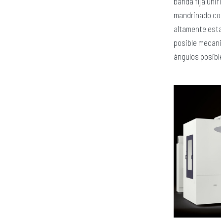
banda fija unif
mandrinado con
altamente esta
posible mecani
ángulos posibl