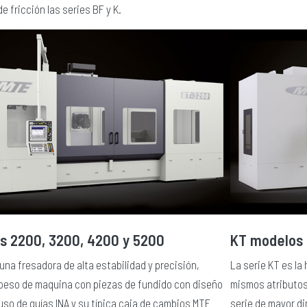
e fricción las series BF y K.
s 2200, 3200, 4200 y 5200
KT modelos 
una fresadora de alta estabilidad y precisión,
La serie KT es la
 peso de maquina con piezas de fundido con diseño
mismos atributos
uso de guías INA y su típica caja de cambios MTE
serie de mayor d