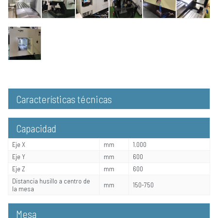
Características técnicas
Capacidad
Eje X
mm
1.000
Eje Y
mm
600
Eje Z
mm
600
Distancia husillo a centro de
mm
150-750
la mesa
Mesa