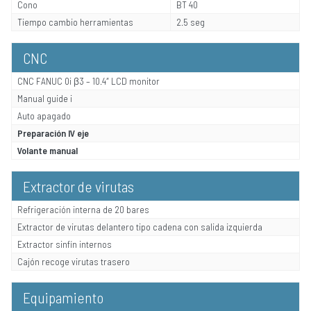
Cono
BT 40
Tiempo cambio herramientas
2.5 seg
CNC
CNC FANUC 0i β3 – 10.4″ LCD monitor
Manual guide i
Auto apagado
Preparación IV eje
Volante manual
Extractor de virutas
Refrigeración interna de 20 bares
Extractor de virutas delantero tipo cadena con salida izquierda
Extractor sinfín internos
Cajón recoge virutas trasero
Equipamiento