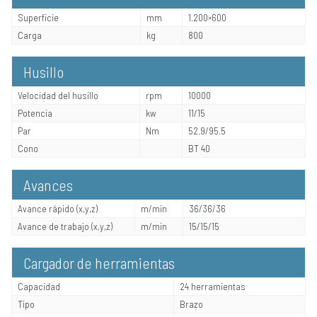
Superficie
mm
1.200×600
Carga
kg
800
Husillo
Velocidad del husillo
rpm
10000
Potencia
kw
11/15
Par
Nm
52.9/95.5
Cono
BT 40
Avances
Avance rápido (x,y,z)
m/min
36/36/36
Avance de trabajo (x,y,z)
m/min
15/15/15
Cargador de herramientas
Capacidad
24 herramientas
Tipo
Brazo