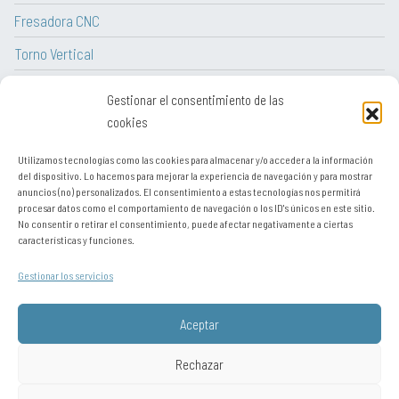
Fresadora CNC
Torno Vertical
Torno CNC
Gestionar el consentimiento de las
Tornos paralelos convencionales
cookies
Utilizamos tecnologías como las cookies para almacenar y/o acceder a la información
del dispositivo. Lo hacemos para mejorar la experiencia de navegación y para mostrar
anuncios (no) personalizados. El consentimiento a estas tecnologías nos permitirá
procesar datos como el comportamiento de navegación o los ID's únicos en este sitio.
Aviso legal
No consentir o retirar el consentimiento, puede afectar negativamente a ciertas
características y funciones.
Contacto
Gestionar los servicios
Sitemap
Política de cookies
Aceptar
Política de privacidad
Rechazar