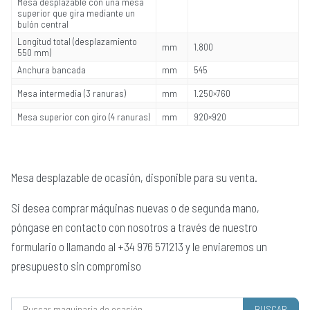
Mesa desplazable con una mesa
superior que gira mediante un
bulón central
Longitud total (desplazamiento
mm
1.800
550 mm)
Anchura bancada
mm
545
Mesa intermedia (3 ranuras)
mm
1.250×760
Mesa superior con giro (4 ranuras)
mm
920×920
Mesa desplazable de ocasión, disponible para su venta.
Si desea comprar máquinas nuevas o de segunda mano,
póngase en contacto con nosotros a través de nuestro
formulario o llamando al +34 976 571213 y le enviaremos un
presupuesto sin compromiso
Buscar: