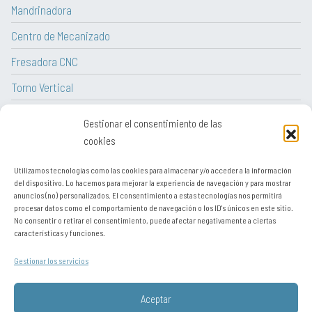
Mandrinadora
Centro de Mecanizado
Fresadora CNC
Torno Vertical
Torno CNC
Gestionar el consentimiento de las
Tornos paralelos convencionales
cookies
Utilizamos tecnologías como las cookies para almacenar y/o acceder a la información
del dispositivo. Lo hacemos para mejorar la experiencia de navegación y para mostrar
anuncios (no) personalizados. El consentimiento a estas tecnologías nos permitirá
procesar datos como el comportamiento de navegación o los ID's únicos en este sitio.
Aviso legal
No consentir o retirar el consentimiento, puede afectar negativamente a ciertas
características y funciones.
Contacto
Gestionar los servicios
Sitemap
Política de cookies
Aceptar