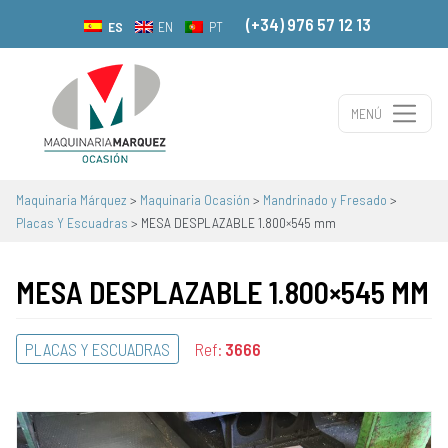
(+34) 976 57 12 13
ES
EN
PT
MENÚ
Navegación principal
Maquinaria Márquez
>
Maquinaria Ocasión
>
Mandrinado y Fresado
>
Placas Y Escuadras
>
MESA DESPLAZABLE 1.800×545 mm
MESA DESPLAZABLE 1.800×545 MM
PLACAS Y ESCUADRAS
Ref:
3666