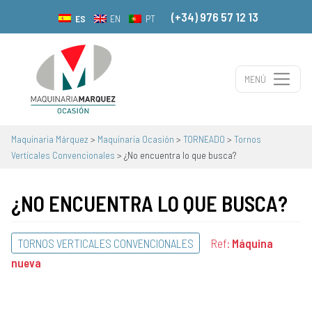
(+34) 976 57 12 13
ES
EN
PT
MENÚ
Navegación principal
Maquinaria Márquez
>
Maquinaria Ocasión
>
TORNEADO
>
Tornos
Verticales Convencionales
>
¿No encuentra lo que busca?
¿NO ENCUENTRA LO QUE BUSCA?
TORNOS VERTICALES CONVENCIONALES
Ref:
Máquina
nueva