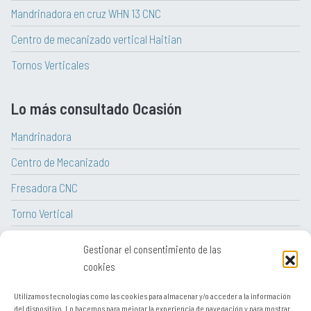
Mandrinadora en cruz WHN 13 CNC
Centro de mecanizado vertical Haitian
Tornos Verticales
Lo más consultado Ocasión
Mandrinadora
Centro de Mecanizado
Fresadora CNC
Torno Vertical
Torno CNC
Gestionar el consentimiento de las
Tornos paralelos convencionales
cookies
Utilizamos tecnologías como las cookies para almacenar y/o acceder a la información
del dispositivo. Lo hacemos para mejorar la experiencia de navegación y para mostrar