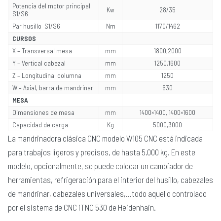
Potencia del motor principal
Kw
28/35
S1/S6
Par husillo S1/S6
Nm
1170/1462
CURSOS
X – Transversal mesa
mm
1800,2000
Y – Vertical cabezal
mm
1250,1600
Z – Longitudinal columna
mm
1250
W – Axial, barra de mandrinar
mm
630
MESA
Dimensiones de mesa
mm
1400×1400, 1400×1600
Capacidad de carga
Kg
5000,3000
La mandrinadora clásica CNC modelo W105 CNC está indicada
para trabajos ligeros y precisos, de hasta 5.000 kg. En este
modelo, opcionalmente, se puede colocar un cambiador de
herramientas, refrigeración para el interior del husillo, cabezales
de mandrinar, cabezales universales,…todo aquello controlado
por el sistema de CNC iTNC 530 de Heidenhain.