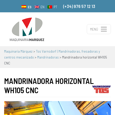
(+34) 976 57 12 13
ES
EN
PT
MENÚ
Navegación principal
Maquinaria Márquez
>
Tos Varnsdorf | Mandrinadoras, fresadoras y
centros mecanizado
>
Mandrinadoras
>
Mandrinadora horizontal WH105
CNC
MANDRINADORA HORIZONTAL
WH105 CNC