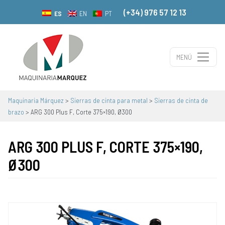
(+34) 976 57 12 13
ES
EN
PT
MENÚ
Navegación principal
Maquinaria Márquez
>
Sierras de cinta para metal
>
Sierras de cinta de
brazo
>
ARG 300 Plus F, Corte 375×190, Ø300
ARG 300 PLUS F, CORTE 375×190,
Ø300