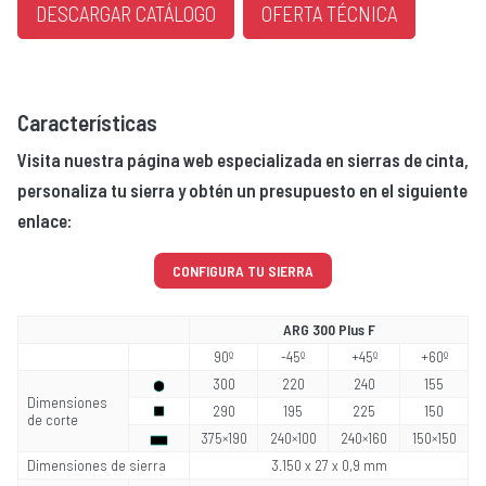
DESCARGAR CATÁLOGO
OFERTA TÉCNICA
Características
Visita nuestra página web especializada en sierras de cinta,
personaliza tu sierra y obtén un presupuesto en el siguiente
enlace:
CONFIGURA TU SIERRA
ARG 300 Plus F
90º
-45º
+45º
+60º
300
220
240
155
Dimensiones
290
195
225
150
de corte
375×190
240×100
240×160
150×150
Dimensiones de sierra
3.150 x 27 x 0,9 mm