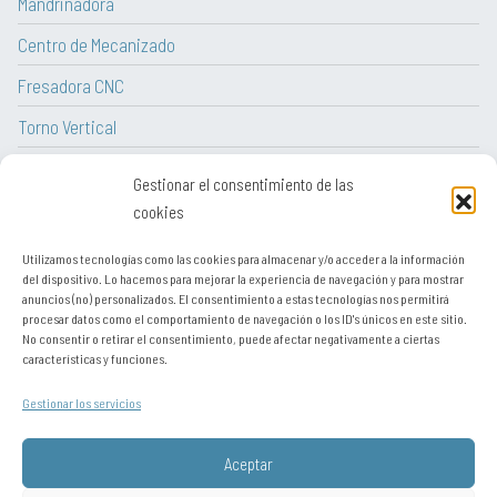
Mandrinadora
Centro de Mecanizado
Fresadora CNC
Torno Vertical
Torno CNC
Gestionar el consentimiento de las
Tornos paralelos convencionales
cookies
Utilizamos tecnologías como las cookies para almacenar y/o acceder a la información
del dispositivo. Lo hacemos para mejorar la experiencia de navegación y para mostrar
anuncios (no) personalizados. El consentimiento a estas tecnologías nos permitirá
procesar datos como el comportamiento de navegación o los ID's únicos en este sitio.
Aviso legal
No consentir o retirar el consentimiento, puede afectar negativamente a ciertas
características y funciones.
Contacto
Gestionar los servicios
Sitemap
Política de cookies
Aceptar