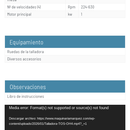
Nº de velocidades (4)
Rpm
224-630
Motor principal
kw
1
Equipamiento
Ruedas de la talladora
Diversos accesorios
Observaciones
Libro de instrucciones
Reproductor
Media error: Format(s) not supported or source(s) not found
de
Descargar archivo: https://www.maquinariamarquez.com/wp-
vídeo
content/uploads/2026/01/Talladora-TOS-OH4.mp4?_=1