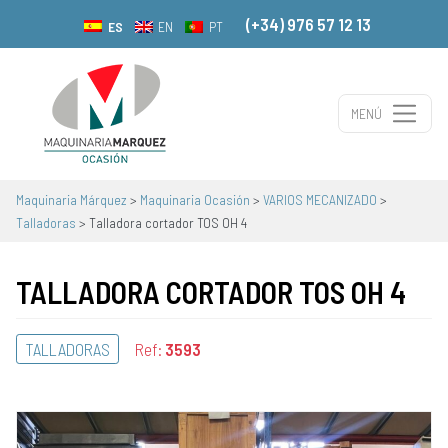
(+34) 976 57 12 13
ES
EN
PT
MENÚ
Navegación principal
Maquinaria Márquez
>
Maquinaria Ocasión
>
VARIOS MECANIZADO
>
Talladoras
>
Talladora cortador TOS OH 4
TALLADORA CORTADOR TOS OH 4
TALLADORAS
Ref:
3593