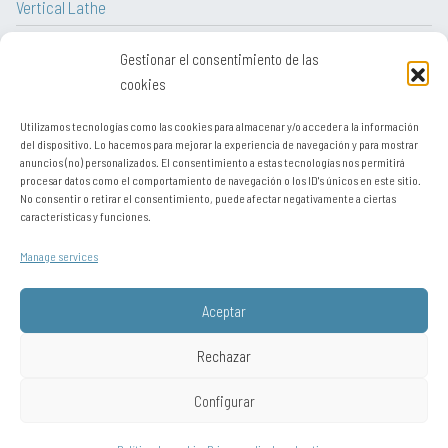
Vertical Lathe
CNC Lathe
Gestionar el consentimiento de las
Lathe
cookies
Utilizamos tecnologías como las cookies para almacenar y/o acceder a la información
del dispositivo. Lo hacemos para mejorar la experiencia de navegación y para mostrar
anuncios (no) personalizados. El consentimiento a estas tecnologías nos permitirá
procesar datos como el comportamiento de navegación o los ID's únicos en este sitio.
Legal notice
No consentir o retirar el consentimiento, puede afectar negativamente a ciertas
características y funciones.
Contact
Manage services
Sitemap
Privacy policy
Aceptar
Política de cookies (UE)
Rechazar
Configurar
Está visitando desde: United States. Puede visitar el sitio como si se
conectara desde:
Chile
,
Perú / resto de Latinoamérica
,
Portugal
,
Europa y