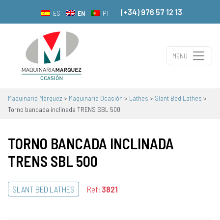
(+34) 976 57 12 13
EN
ES
PT
MENU
Main Navigation
Maquinaria Márquez
>
Maquinaria Ocasión
>
Lathes
>
Slant Bed Lathes
>
Torno bancada inclinada TRENS SBL 500
TORNO BANCADA INCLINADA
TRENS SBL 500
SLANT BED LATHES
Ref:
3821