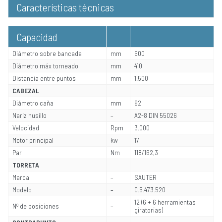
Características técnicas
Capacidad
Diámetro sobre bancada
mm
600
Diámetro máx torneado
mm
410
Distancia entre puntos
mm
1.500
CABEZAL
Diámetro caña
mm
92
Nariz husillo
–
A2-8 DIN 55026
Velocidad
Rpm
3.000
Motor principal
kw
17
Par
Nm
118/162,3
TORRETA
Marca
–
SAUTER
Modelo
–
0.5.473.520
12 (6 + 6 herramientas
Nº de posiciones
–
giratorias)