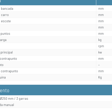
e bancada
mm
 carro
mm
 escote
mm
mm
e puntos
mm
carga
kg
rpm
principal
kw
contrapunto
mm
nto
–
 contrapunto
mm
uina
Kg
ento
l Ø250 mm / 3 garras
ada manual