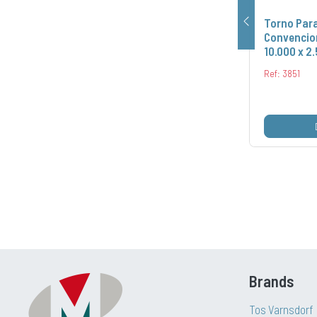
 que
Torno Paralelo TOS
Torno Para
Celakovice SU 125 H 10000
Convencio
10.000 x 2
Ref: 3848
Ref: 3851
DETAILS
Brands
Tos Varnsdorf