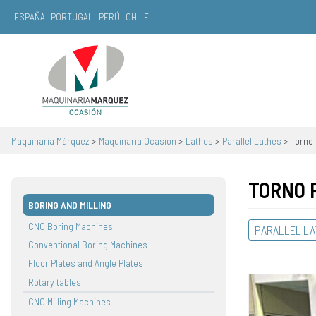
ESPAÑA
PORTUGAL
PERÚ
CHILE
Main Navigation
Maquinaria Márquez
>
Maquinaria Ocasión
>
Lathes
>
Parallel Lathes
>
Torno
TORNO 
BORING AND MILLING
CNC Boring Machines
PARALLEL L
Conventional Boring Machines
Floor Plates and Angle Plates
Rotary tables
CNC Milling Machines