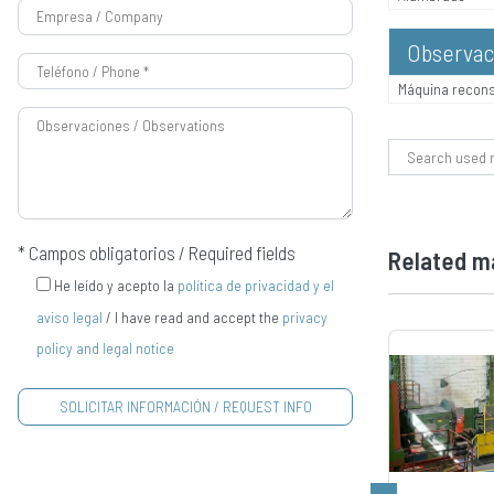
Observac
Máquina recons
Search for:
* Campos obligatorios / Required fields
Related m
He leído y acepto la
política de privacidad y el
aviso legal
/ I have read and accept the
privacy
policy and legal notice