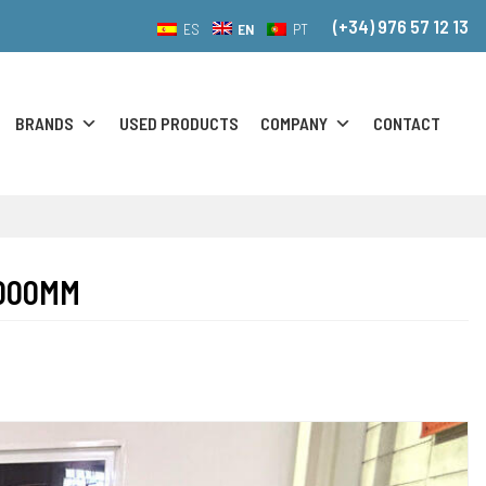
(+34) 976 57 12 13
EN
ES
PT
BRANDS
USED PRODUCTS
COMPANY
CONTACT
4000MM