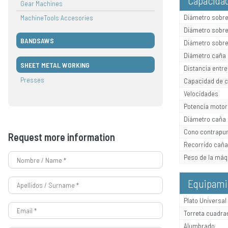
Gear Machines
Diámetro sobr
MachineTools Accesories
Diámetro sobre
BANDSAWS
Diámetro sobre
Diámetro caña
SHEET METAL WORKING
Distancia entr
Presses
Capacidad de 
Velocidades
Potencia motor 
Diámetro caña 
Cono contrapu
Request more information
Recorrido caña
Peso de la máq
Equipami
Plato Universa
Torreta cuadr
Alumbrado