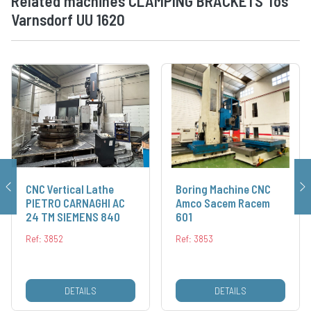
Related machines CLAMPING BRACKETS Tos
Varnsdorf UU 1620
CNC Vertical Lathe
Boring Machine CNC
PIETRO CARNAGHI AC
Amco Sacem Racem
24 TM SIEMENS 840
601
Ref: 3852
Ref: 3853
DETAILS
DETAILS