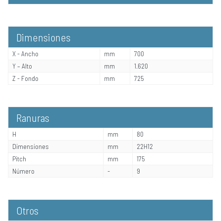
Dimensiones
X - Ancho
mm
700
Y – Alto
mm
1.620
Z - Fondo
mm
725
Ranuras
H
mm
80
Dimensiones
mm
22H12
Pitch
mm
175
Número
-
9
Otros