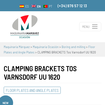
(+34) 976 57 12 13
EN
ES
PT
MENU
Main Navigation
Maquinaria Márquez
>
Maquinaria Ocasión
>
Boring and milling
>
Floor
Plates and Angle Plates
>
CLAMPING BRACKETS Tos Varnsdorf UU 1620
CLAMPING BRACKETS TOS
VARNSDORF UU 1620
FLOOR PLATES AND ANGLE PLATES
NEW